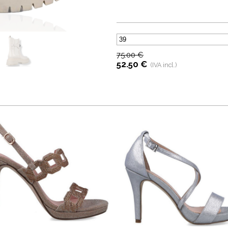
75.00 €
52.50 €
(IVA incl.)