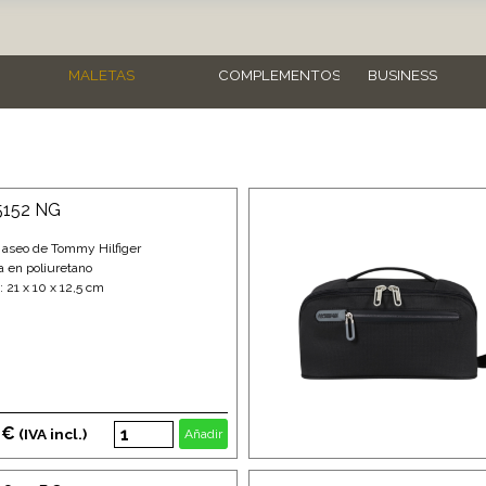
MALETAS
COMPLEMENTOS
BUSINESS
35152 NG
 aseo de Tommy Hilfiger
a en poliuretano
 21 x 10 x 12,5 cm
 €
(IVA incl.)
Añadir