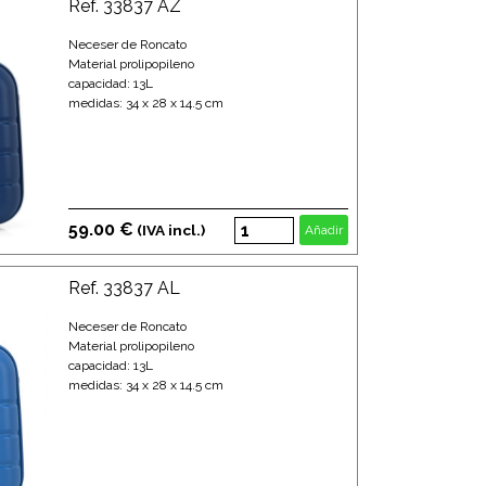
Ref. 33837 AZ
Neceser de Roncato
Material prolipopileno
capacidad: 13L
medidas: 34 x 28 x 14.5 cm
59.00 €
(IVA incl.)
Añadir
Ref. 33837 AL
Neceser de Roncato
Material prolipopileno
capacidad: 13L
medidas: 34 x 28 x 14.5 cm