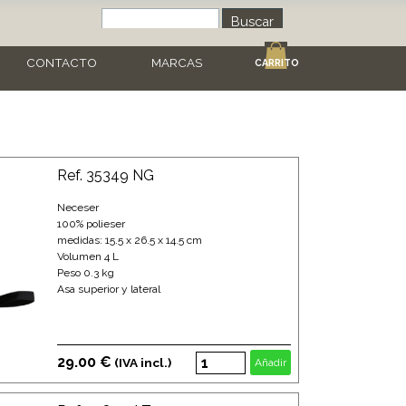
Buscar
CONTACTO
MARCAS
CARRITO
Ref. 35349 NG
Neceser
100% polieser
medidas: 15.5 x 26.5 x 14.5 cm
Volumen 4 L
Peso 0.3 kg
Asa superior y lateral
29.00 €
(IVA incl.)
Añadir