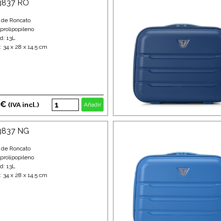
33837 RO
 de Roncato
 prolipopileno
d: 13L
 34 x 28 x 14.5 cm
 €
(IVA incl.)
Añadir
33837 NG
 de Roncato
 prolipopileno
d: 13L
 34 x 28 x 14.5 cm