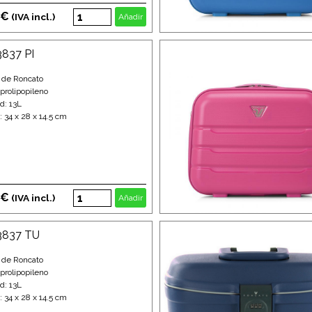
 €
(IVA incl.)
Añadir
3837 PI
 de Roncato
 prolipopileno
d: 13L
 34 x 28 x 14.5 cm
 €
(IVA incl.)
Añadir
33837 TU
 de Roncato
 prolipopileno
d: 13L
 34 x 28 x 14.5 cm