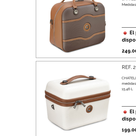
Medidas:
El
dispo
249.0
REF. 
CHATEL
medidas:
15,46 L
El
dispo
199.0