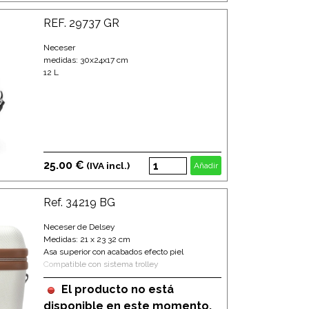
REF. 29737 GR
Neceser
medidas: 30x24x17 cm
12 L
25.00 €
(IVA incl.)
Añadir
Ref. 34219 BG
Neceser de Delsey
Medidas: 21 x 23 32 cm
Asa superior con acabados efecto piel
Compatible con sistema trolley
El producto no está
disponible en este momento.