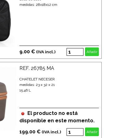
medidas: 28x18x12 cm
9.00 €
(IVA incl.)
Añadir
REF. 26785 MA
CHATELET NECESER
medidas: 23 x 32 x 21
15,46 L
El producto no está
disponible en este momento.
199.00 €
(IVA incl.)
Añadir