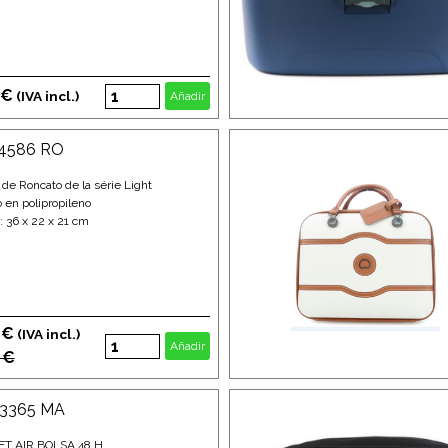
 €
(IVA incl.)
Añadir
14586 RO
de Roncato de la série Light
o en polipropileno
 36 x 22 x 21 cm
 €
(IVA incl.)
Añadir
 €
23365 MA
T AIR BOLSA 48 H