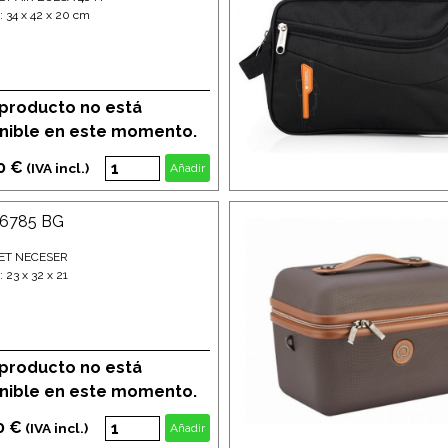
 34 x 42 x 20 cm
 producto no está
nible en este momento.
0 €
(IVA incl.)
Añadir
26785 BG
ET NECESER
 23 x 32 x 21
 producto no está
nible en este momento.
0 €
(IVA incl.)
Añadir