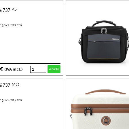
29737 AZ
: 30x24x17 cm
 €
(IVA incl.)
Añadir
29737 MO
: 30x24x17 cm