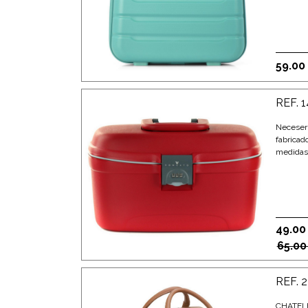
59.00
REF. 
Neceser 
fabricad
medidas:
49.00
65.00
REF. 
CHATELE