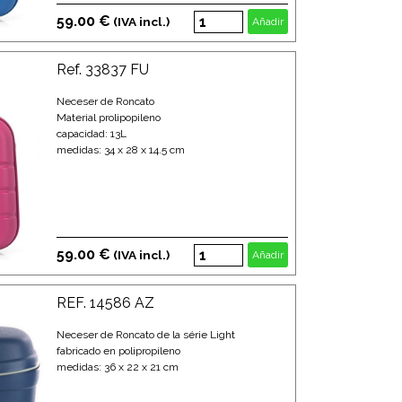
59.00 €
(IVA incl.)
Añadir
Ref. 33837 FU
Neceser de Roncato
Material prolipopileno
capacidad: 13L
medidas: 34 x 28 x 14.5 cm
59.00 €
(IVA incl.)
Añadir
REF. 14586 AZ
Neceser de Roncato de la série Light
fabricado en polipropileno
medidas: 36 x 22 x 21 cm