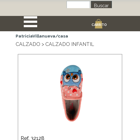
Buscar
CARRITO
PatriciaVillanueva/casa
CALZADO > CALZADO INFANTIL
Ref. 32128